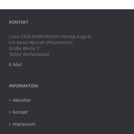
KONTAKT
Lions Club Wolfenbüttel Herzog-August
c/o Xenia Worrall (Präsidentin)
Große Breite 7
38302 Wolfenbüttel
E-Mail
INFORMATION
Aktuelles
Kontakt
Impressum