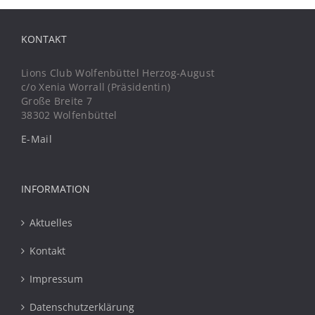
KONTAKT
Lions Club Wolfenbüttel Herzog-August
c/o Xenia Worrall (Präsidentin)
Große Breite 7
38302 Wolfenbüttel
E-Mail
INFORMATION
Aktuelles
Kontakt
Impressum
Datenschutzerklärung