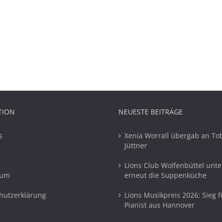
TION
NEUESTE BEITRÄGE
s
Xenia Worrall übergab an To
Jüttner
Lions Club Wolfenbüttel unte
sum
erneut die Suppenküche
hutzerklärung
Lions Musikpreis 2026: Sieg f
Pianist aus Hannover