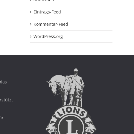
Eintrags-Feed
Kommentar-Feed
WordPress.org
bias
rstützt
ür