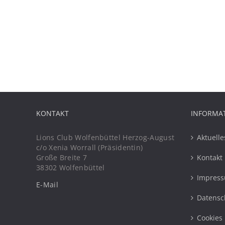
KONTAKT
INFORMA
Lions Club Wolfenbüttel Herzog-August
Aktuelle
c/o Xenia Worrall (Präsidentin)
Große Breite 7
Kontakt
38302 Wolfenbüttel
Impres
E-Mail
Datensc
Cookies